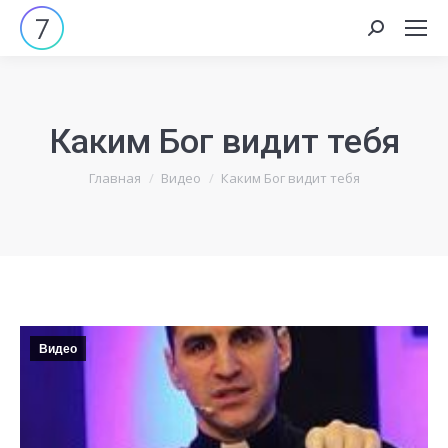
Search:
Каким Бог видит тебя
Вы здесь:
Главная
Видео
Каким Бог видит тебя
Видео