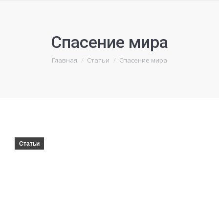
Спасение мира
Вы здесь:
Главная
Статьи
Спасение мира
Статьи