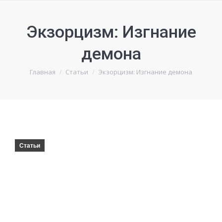
Экзорцизм: Изгнание
демона
Вы здесь:
Главная
Статьи
Экзорцизм: Изгнание демона
Статьи