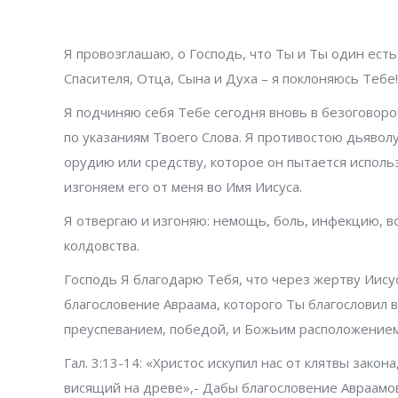
Я провозглашаю, о Господь, что Ты и Ты один есть
Спасителя, Отца, Сына и Духа – я поклоняюсь Тебе!
Я подчиняю себя Тебе сегодня вновь в безоговор
по указаниям Твоего Слова. Я противостою дьяволу
орудию или средству, которое он пытается использ
изгоняем его от меня во Имя Иисуса.
Я отвергаю и изгоняю: немощь, боль, инфекцию, во
колдовства.
Господь Я благодарю Тебя, что через жертву Иисус
благословение Авраама, которого Ты благословил 
преуспеванием, победой, и Божьим расположением
Гал. 3:13-14: «Христос искупил нас от клятвы закон
висящий на древе»,- Дабы благословение Авраамов