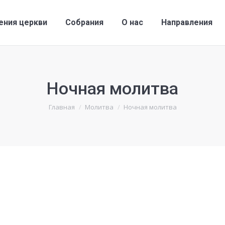
ения церкви
Собрания
О нас
Направления
Ночная молитва
Вы здесь:
Главная
Молитва
Ночная молитва