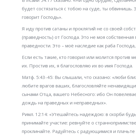
будет состязаться с тобою на суде, ты обвинишь. 
говорит Господь».
Я иду против сатаны и проклятий не со своей собс
(праведность) от Господа. Это не моя собственна
праведности. Это – моё наследие как раба Господа,
Если есть такие, кто говорил или молится против 
их. Простив их, я благословляю их во имя Господа.
Матф. 5:43-45: Вы слышали, что сказано: «люби бли
любите врагов ваших, благословляйте ненавидящим
сынами Отца, вашего Небесного: ибо Он повелева
дождь на праведных и неправедных».
Римл. 12:14: «Утешайтесь надеждою: в скорби буд
принимайте участие: ревнуйте о странноприимстве:
проклинайте. Радуйтесь с радующимися и плачьте 