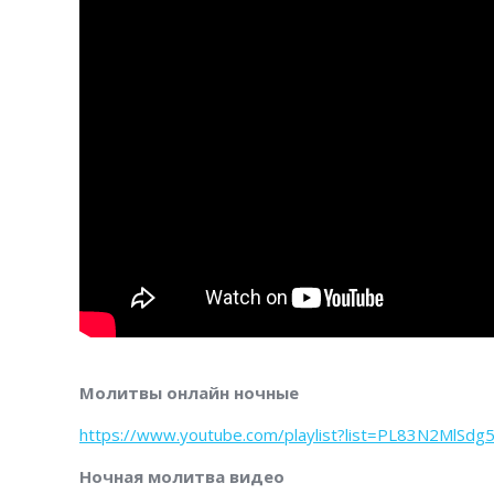
Молитвы онлайн ночные
https://www.youtube.com/playlist?list=PL83N2MlS
Ночная молитва видео