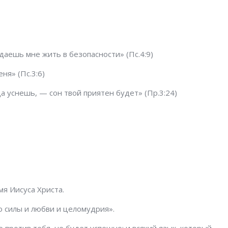
 даешь мне жить в безопасности» (Пс.4:9)
ня» (Пс.3:6)
а уснешь, — сон твой приятен будет» (Пр.3:24)
мя Иисуса Христа.
о силы и любви и целомудрия».
е против тебя, не будет успешно: и всякий язык, который