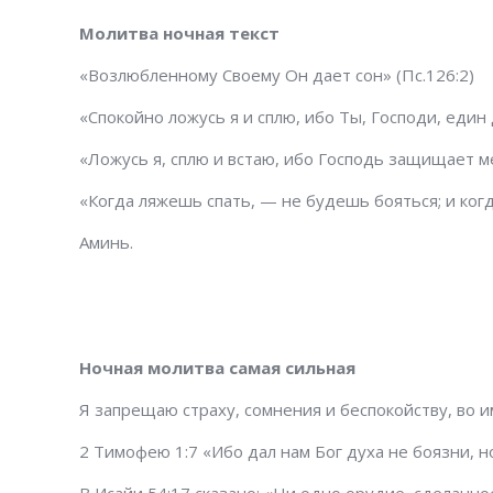
Молитва ночная текст
«Возлюбленному Своему Он дает сон» (Пс.126:2)
«Спокойно ложусь я и сплю, ибо Ты, Господи, един
«Ложусь я, сплю и встаю, ибо Господь защищает ме
«Когда ляжешь спать, — не будешь бояться; и когд
Аминь.
Ночная молитва самая сильная
Я запрещаю страху, сомнения и беспокойству, во и
2 Тимофею 1:7 «Ибо дал нам Бог духа не боязни, н
В Исайи 54:17 сказано: «Ни одно орудие, сделанно