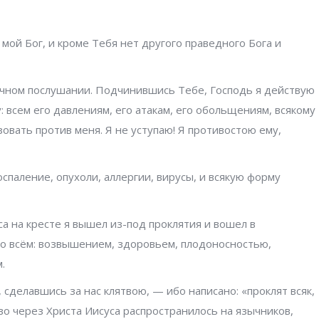
 мой Бог, и кроме Тебя нет другого праведного Бога и
очном послушании. Подчинившись Тебе, Господь я действую
: всем его давлениям, его атакам, его обольщениям, всякому
овать против меня. Я не уступаю! Я противостою ему,
спаление, опухоли, аллергии, вирусы, и всякую форму
а на кресте я вышел из-под проклятия и вошел в
во всём: возвышением, здоровьем, плодоносностью,
.
а, сделавшись за нас клятвою, — ибо написано: «проклят всяк,
о через Христа Иисуса распространилось на язычников,