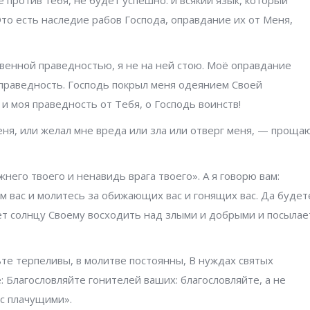
Это есть наследие рабов Господа, оправдание их от Меня,
твенной праведностью, я не на ней стою. Моё оправдание
я праведность. Господь покрыл меня одеянием Своей
 и моя праведность от Тебя, о Господь воинств!
меня, или желал мне вреда или зла или отверг меня, — проща
жнего твоего и ненавидь врага твоего». А я говорю вам:
 вас и молитесь за обижающих вас и гонящих вас. Да будет
ет солнцу Своему восходить над злыми и добрыми и посылае
ьте терпеливы, в молитве постоянны, В нуждах святых
 Благословляйте гонителей ваших: благословляйте, а не
с плачущими».