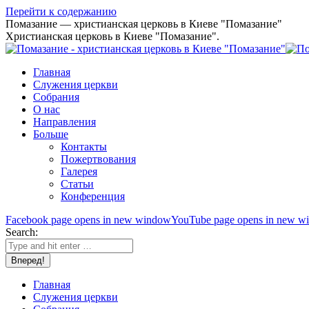
Перейти к содержанию
Помазание — христианская церковь в Киеве "Помазание"
Христианская церковь в Киеве "Помазание".
Главная
Служения церкви
Собрания
О нас
Направления
Больше
Контакты
Пожертвования
Галерея
Статьи
Конференция
Facebook page opens in new window
YouTube page opens in new w
Search:
Главная
Служения церкви